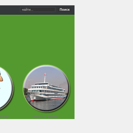
Поиск
итеру
Речные круизы