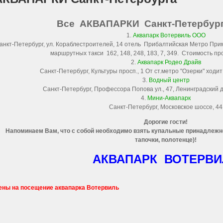
Все АКВАПАРКИ Санкт-Петербур
1.
Аквапарк Вотервиль ООО
анкт-Петербург, ул. Кораблестроителей, 14 отель Прибалтийская Метро При
маршрутных такси 162, 148, 248, 183, 7, 349. Стоимость про
2.
Аквапарк Родео Драйв
Санкт-Петербург, Культуры просп., 1 От ст.метро "Озерки" ходи
3.
Водный центр
Санкт-Петербург, Профессора Попова ул., 47, Ленинградский
4.
Мини-Аквапарк
Санкт-Петербург, Московское шоссе, 44
Дорогие гости!
Напоминаем Вам, что с собой необходимо взять купальные принадлежн
тапочки, полотенце)!
АКВАПАРК ВОТЕРВИ
ены на посещение аквапарка Вотервиль