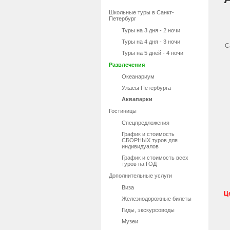
Школьные туры в Санкт-
Петербург
Туры на 3 дня - 2 ночи
Туры на 4 дня - 3 ночи
С
Туры на 5 дней - 4 ночи
Развлечения
Океанариум
Ужасы Петербурга
Аквапарки
Гостиницы
Спецпредложения
График и стоимость
СБОРНЫХ туров для
индивидуалов
График и стоимость всех
туров на ГОД
Дополнительные услуги
Виза
Ц
Железнодорожные билеты
Гиды, экскурсоводы
Музеи