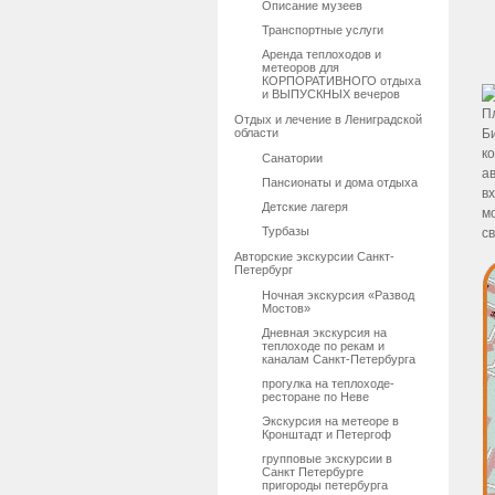
Описание музеев
Транспортные услуги
Аренда теплоходов и
метеоров для
КОРПОРАТИВНОГО отдыха
и ВЫПУСКНЫХ вечеров
П
Отдых и лечение в Лениградской
области
Б
ко
Санатории
а
Пансионаты и дома отдыха
вх
Детские лагеря
мо
Турбазы
св
Авторские экскурсии Санкт-
Петербург
Ночная экскурсия «Развод
Мостов»
Дневная экскурсия на
теплоходе по рекам и
каналам Санкт-Петербурга
прогулка на теплоходе-
ресторане по Неве
Экскурсия на метеоре в
Кронштадт и Петергоф
групповые экскурсии в
Санкт Петербурге
пригороды петербурга