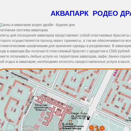
АКВАПАРК РОДЕО ДР
латёжная система аквапарка
илеты для посещения аквапарка представляют собой пластиковые браслеты 
торого осуществляется проход через турникеты, а так же обеспечивается во
втоматическими шкафчиками для хранения одежды в раздевалках. В аквапарк
оде в аквапарк Вы получаете пластиковый браслет с кредитом в 1500 рублей
жете оплачивать любые услуги на территории аквапарка, кафе, банно-сауног
ой отдых в аквапарке, необходимо оплатить предоставленные услуги в кассе