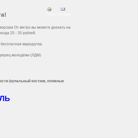
га!
Печать
E-mail
морская От метро вы можете доехать на
езда 25 - 35 рублей.
т бесплатная маршрутка.
 дворец молодёжи (ЛДМ)
ости (купальный костюм, пляжные
ЛЬ