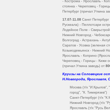
- Кострома - Ярославль - Ко
стоянка - Череповец - Горицы
Петербург (причал Уткина за
17.07-11.08
Санкт Петербург 
Рускеала) - Пеллотсари остр
Лодейное Поле - Свирьстрой 
Нижний Новгород - Чебоксары
Волгоград - Астрахань - Ахту
Саратов - Усовка (зеленая ст
Козьмодемьянск - Нижний Нов
Ярославль - Коприно (Яросла
Череповец - Горицы - Кижи о
(причал Уткина заводь) от
80
Круизы на Соловецкие ос
Н.Новгорода, Ярославля, 
Москва (т/х "И.Крылов",
город", "К. Тимирязев")
Санкт-Петербург (т/х "К.
Нижний Новгород (т/х "Р
Ярославль (т/х "Русь Вел