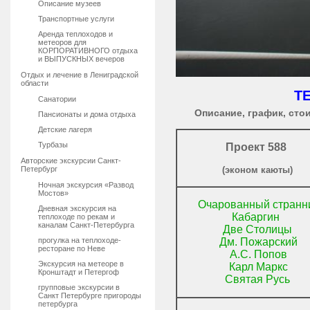
Описание музеев
Транспортные услуги
Аренда теплоходов и
метеоров для
КОРПОРАТИВНОГО отдыха
и ВЫПУСКНЫХ вечеров
Отдых и лечение в Лениградской
области
Т
Санатории
Описание, график, сто
Пансионаты и дома отдыха
Детские лагеря
Турбазы
Проект 588
Авторские экскурсии Санкт-
Петербург
(эконом каюты)
Ночная экскурсия «Развод
Мостов»
Очарованный странн
Дневная экскурсия на
Кабаргин
теплоходе по рекам и
каналам Санкт-Петербурга
Две Столицы
прогулка на теплоходе-
Дм. Пожарский
ресторане по Неве
А.С. Попов
Экскурсия на метеоре в
Карл Маркс
Кронштадт и Петергоф
Святая Русь
групповые экскурсии в
Санкт Петербурге пригороды
петербурга