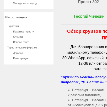
Проект 302
Экскурсии за город
Георгий Чичерин
Информация
Туристам
Обзор круизов п
Памятка туристу
Отзывы
П
Вопрос ответ
Для бронирования к
Туристическим фирмам
мобильному телефону 
Договор
80
WhatsApp, офисный го
Регистрация
12-36
или отпра
почте
ma
Круизы по Северо-Западу 
Андропов”, “В. Белински
С. Петербург – Валаам –
х разовым питанием)
С. Петербург – Валаам (
от
17200
руб/чел (с 3-х 