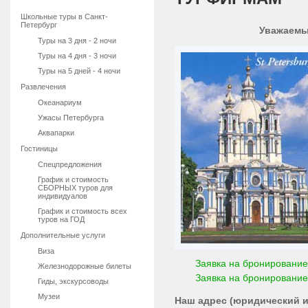
Школьные туры в Санкт-
Петербург
Уважаемы
Туры на 3 дня - 2 ночи
Туры на 4 дня - 3 ночи
Туры на 5 дней - 4 ночи
Развлечения
Океанариум
Ужасы Петербурга
Аквапарки
Гостиницы
Спецпредложения
График и стоимость
СБОРНЫХ туров для
индивидуалов
График и стоимость всех
туров на ГОД
Дополнительные услуги
Виза
Заявка на бронирование
Железнодорожные билеты
Заявка на бронирование
Гиды, экскурсоводы
Музеи
Наш адрес (юридический и