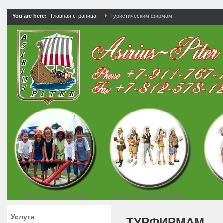
You are here:
Главная страница
Туристическим фирмам
Туры для школьников
Туры в Санкт-Петербург
Услуги
ТУРФИРМАМ