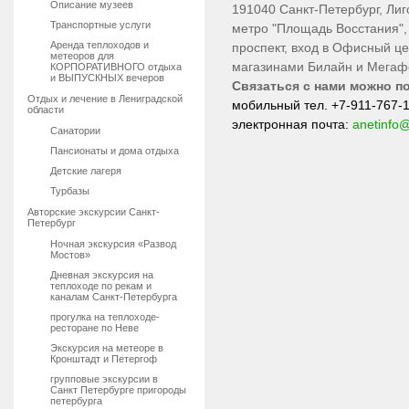
Описание музеев
191040 Санкт-Петербург, Лигов
Транспортные услуги
метро "Площадь Восстания", 
Аренда теплоходов и
проспект, вход в Офисный ц
метеоров для
магазинами Билайн и Мегафо
КОРПОРАТИВНОГО отдыха
и ВЫПУСКНЫХ вечеров
Связаться с нами можно п
Отдых и лечение в Лениградской
мобильный тел. +7-911-767-1
области
электронная почта:
anetinfo@
Санатории
Пансионаты и дома отдыха
Детские лагеря
Турбазы
Авторские экскурсии Санкт-
Петербург
Ночная экскурсия «Развод
Мостов»
Дневная экскурсия на
теплоходе по рекам и
каналам Санкт-Петербурга
прогулка на теплоходе-
ресторане по Неве
Экскурсия на метеоре в
Кронштадт и Петергоф
групповые экскурсии в
Санкт Петербурге пригороды
петербурга