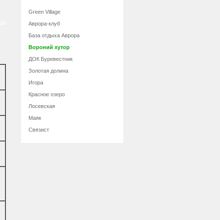
Green Village
ail
Аврора-клуб
База отдыха Аврора
Вороний хутор
ДОК Буревестник
Золотая долина
Игора
Красное озеро
Лосевская
Маяк
Связист