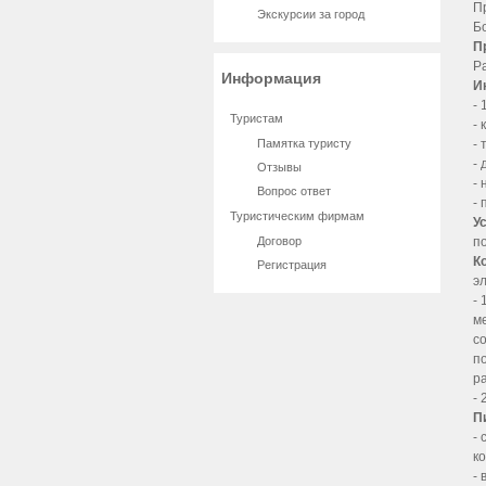
П
Экскурсии за город
Б
П
Р
Информация
И
-
Туристам
-
Памятка туристу
-
-
Отзывы
-
Вопрос ответ
- 
Туристическим фирмам
У
Договор
п
Ко
Регистрация
э
-
м
с
п
р
-
П
-
к
- 