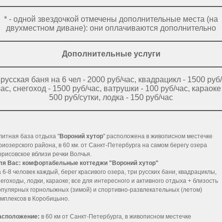
* - одной звездочкой отмечены дополнительные места (на
двухместном диване): они оплачиваются дополнительно
Дополнительные услуги
русская баня на 6 чел - 2000 руб/час, квадрацикл - 1500 руб/
час, снегоход - 1500 руб/час, ватрушки - 100 руб/час, караоке
500 руб/сутки, лодка - 150 руб/час
литная база отдыха "
Вороний хутор
" расположена в живописном местечке
риозерского района, в 60 км. от Санкт-Петербурга на самом берегу озера
орисовское вблизи речки Волчья.
ля Вас: комфортабельные коттеджи "Вороний хутор"
а 6-8 человек каждый, берег красивого озера, три русских бани, квадрациклы,
негоходы, лодки, караоке; все для интересного и активного отдыха + близость
опулярных горнолыжных (зимой) и спортивно-развлекательных (летом)
омплексов в Коробицыно.
асположение:
в 60 км от Санкт-Петербурга, в живописном местечке