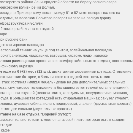
риозерского района Ленинградской области на берегу лесного озера
орисовское вблизи речки Волчья.
роезд:
по Приозерскому шоссе, между 61 и 62-м км. поворот налево на
аздолье, за поселком Борисово поворот налево на лесную дорогу.
нфраструктура и услуги:
 12 комфортабельных коттеджей
 кафе
 три русские бани
 детская игровая площадка
 настольный теннис на улице под тентом, волейбольная площадка
прокат: снегоход, квадрацикл, ватрушки, караоке, лодки, караоке
словия размещения:
проживание в комфортабельных коттеджах, построенны
о финскому образцу.
ттедж на 6 (+2) мест (12 шт.):
двухэтажный деревянный коттедж. Отопление:
лектрические батареи, в большинстве коттеджей есть печь-камин.
 1 этаж: гостиная (мягкая мебель - диван на два дополнительных спальных
еста, спутниковое телевидение, в большинстве коттеджей есть печь-камин),
овмещенная с кухней (газовая плита, холодильник, посудомоечная машина,
осуда, в большинстве коттеджей есть стиральная машина); санузел (туалет,
аковина, душевая кабина, полы с подогревом); спальня (двуспальная кровать)
 2 этаж: две спальни (двуспальные кровати)
итание на базе отдыха "Вороний хутор":
 самостоятельно: готовить можно на газовой плите, которая есть в каждом
оттедже
в кафе