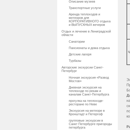
Описание музеев
Транспортные услуги
Аренда теплоходов и
метеоров для
КОРПОРАТИВНОГО отдыха
и ВЫПУСКНЫХ вечеров
Отдых и лечение в Лениградской
области
Санатории
Пансионаты и дома отдыха
Детские лагеря
Турбазы
Авторские экскурсии Санкт-
Петербург
Ночная экскурсия «Развод
Э
Мостов»
П
Дневная экскурсия на
Б
теплоходе по рекам и
каналам Санкт-Петербурга
Д
н
прогулка на теплоходе-
ресторане по Неве
с
Экскурсия на метеоре в
п
Кронштадт и Петергоф
к
групповые экскурсии в
Санкт Петербурге пригороды
Р
петербурга