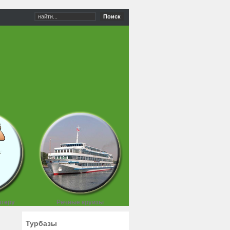
Поиск
итеру
Речные круизы
Турбазы