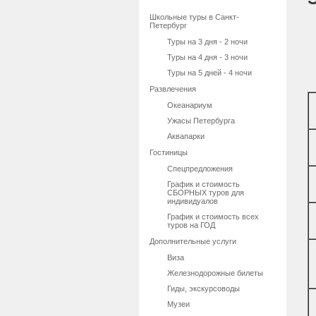
Школьные туры в Санкт-
Петербург
Туры на 3 дня - 2 ночи
Туры на 4 дня - 3 ночи
Туры на 5 дней - 4 ночи
Развлечения
Океанариум
Ужасы Петербурга
Аквапарки
Гостиницы
Спецпредложения
График и стоимость
СБОРНЫХ туров для
индивидуалов
График и стоимость всех
туров на ГОД
Дополнительные услуги
Виза
Железнодорожные билеты
Гиды, экскурсоводы
Музеи