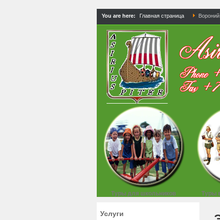
You are here:
Главная страница
Вороний
Туры для школьников
Туры 
Услуги