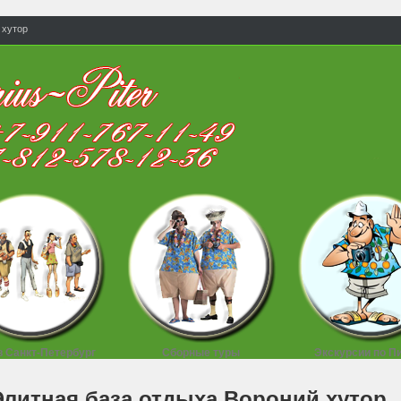
 хутор
в Санкт-Петербург
Сборные туры
Экскурсии по П
Элитная база отдыха Вороний хутор