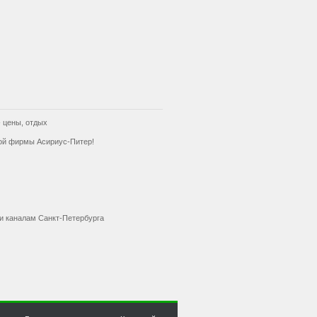
 цены, отдых
кой фирмы Асириус-Питер!
 и каналам Санкт-Петербурга