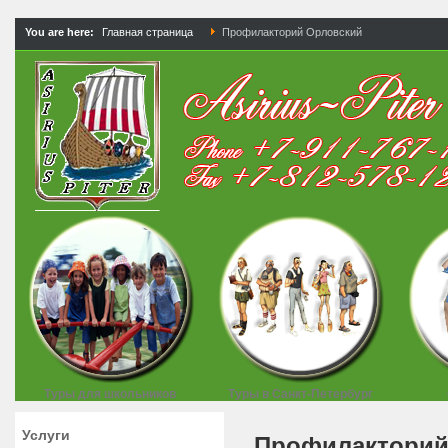
You are here:
Главная страница
Профилакторий Орловский
Туры для школьников
Туры в Санкт-Петербург
Услуги
Профилакторий