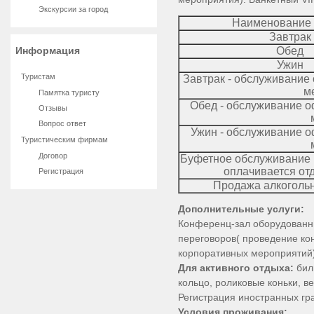
Экскурсии за город
Наименование 
Завтрак
Информация
Обед
Ужин
Туристам
Завтрак - обслуживание
м
Памятка туристу
Обед - обслуживание 
Отзывы
Вопрос ответ
Ужин - обслуживание 
Туристическим фирмам
Договор
Буфетное обслуживание в
оплачивается от
Регистрация
Продажа алкогольн
Дополнительные услуги:
Конференц-зал оборудованн
переговоров( проведение ко
корпоративных мероприятий
Для активного отдыха:
бил
кольцо, роликовые коньки, в
Регистрация иностранных гра
Условия проживания: