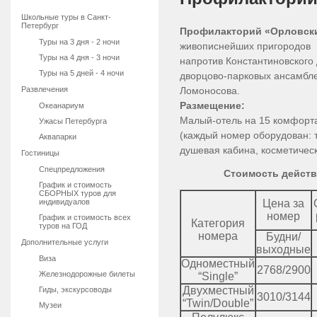
Школьные туры в Санкт-
Петербург
Профилакторий «Орловск
Туры на 3 дня - 2 ночи
живописнейших пригородов П
Туры на 4 дня - 3 ночи
напротив Константиновского 
Туры на 5 дней - 4 ночи
дворцово-парковых ансамбле
Развлечения
Ломоносова.
Размещение:
Океанариум
Малый-отель на 15 комфорт
Ужасы Петербурга
(каждый номер оборудован: 
Аквапарки
душевая кабина, косметичес
Гостиницы
Спецпредложения
Стоимость действуе
График и стоимость
СБОРНЫХ туров для
индивидуалов
Цена за
номер
График и стоимость всех
Категория
туров на ГОД
номера
Будни/
Дополнительные услуги
выходные
Виза
Одноместный
2768/2900
Железнодорожные билеты
“Single”
Двухместный
Гиды, экскурсоводы
3010/3144
“Twin/Double”
Музеи