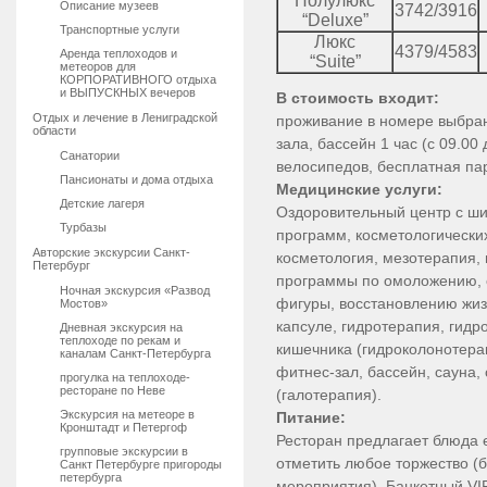
Полулюкс
Описание музеев
3742/3916
“Deluxe”
Транспортные услуги
Люкс
4379/4583
Аренда теплоходов и
“Suite”
метеоров для
КОРПОРАТИВНОГО отдыха
и ВЫПУСКНЫХ вечеров
В стоимость входит:
Отдых и лечение в Лениградской
проживание в номере выбранн
области
зала, бассейн 1 час (с 09.0
Санатории
велосипедов, бесплатная па
Пансионаты и дома отдыха
Медицинские услуги:
Детские лагеря
Оздоровительный центр с ш
Турбазы
программ, косметологических
Авторские экскурсии Санкт-
косметология, мезотерапия,
Петербург
программы по омоложению, 
Ночная экскурсия «Развод
фигуры, восстановлению жиз
Мостов»
капсуле, гидротерапия, гид
Дневная экскурсия на
теплоходе по рекам и
кишечника (гидроколонотера
каналам Санкт-Петербурга
фитнес-зал, бассейн, сауна
прогулка на теплоходе-
ресторане по Неве
(галотерапия).
Экскурсия на метеоре в
Питание:
Кронштадт и Петергоф
Ресторан предлагает блюда 
групповые экскурсии в
отметить любое торжество (
Санкт Петербурге пригороды
петербурга
мероприятия). Банкетный VIP