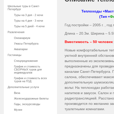
Школьные туры в Санкт-
Петербург
Теплоходы «Маст
Туры на 3 дня - 2 ночи
(Тип «
Ф
Туры на 4 дня - 3 ночи
Год постройки – 2005 г. , го
Туры на 5 дней - 4 ночи
Развлечения
Длина – 20.3м. Ширина – 5.55
Океанариум
Вместимость – 50 человек
Ужасы Петербурга
Аквапарки
Новые комфортабельные теп
Гостиницы
уютной внутренней обстанов
выполненные из эксклюзивны
Спецпредложения
предназначены для проведен
График и стоимость
СБОРНЫХ туров для
каналам Санкт-Петербурга.
индивидуалов
салона, обеспечивают макси
График и стоимость всех
туров на ГОД
дополнительную шумоизоляц
Дополнительные услуги
вольт. На теплоходах работ
напитков и закусок. Салон 
Виза
радиотрансляцией. Расстано
Железнодорожные билеты
производится по желанию з
Гиды, экскурсоводы
туалетными комнатами.
Музеи