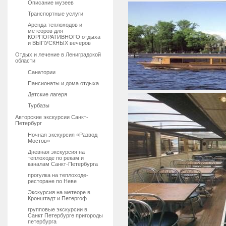
Описание музеев
Транспортные услуги
Аренда теплоходов и
метеоров для
КОРПОРАТИВНОГО отдыха
и ВЫПУСКНЫХ вечеров
Отдых и лечение в Лениградской
области
Санатории
Пансионаты и дома отдыха
Детские лагеря
Турбазы
Авторские экскурсии Санкт-
Петербург
Ночная экскурсия «Развод
Мостов»
Дневная экскурсия на
теплоходе по рекам и
каналам Санкт-Петербурга
прогулка на теплоходе-
ресторане по Неве
Экскурсия на метеоре в
Кронштадт и Петергоф
групповые экскурсии в
Санкт Петербурге пригороды
петербурга