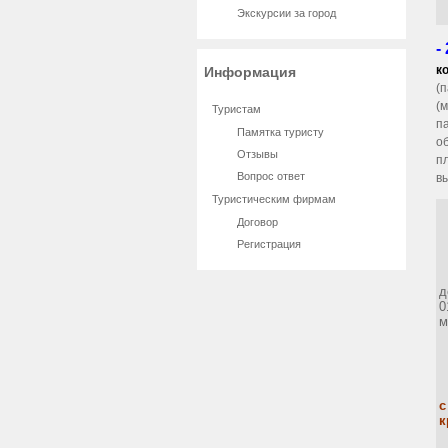
Экскурсии за город
-
к
Информация
(
(
Туристам
п
Памятка туристу
о
Отзывы
п
Вопрос ответ
в
Туристическим фирмам
Договор
Регистрация
д
0
м
с
к