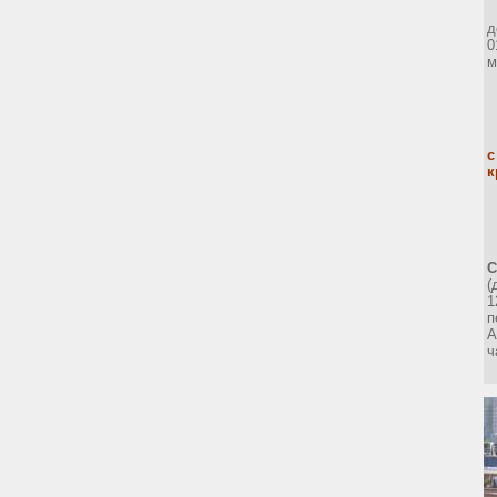
д
0
м
с
к
(
1
п
А
ч