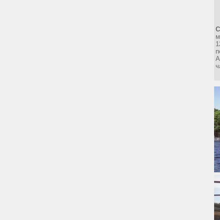
м
1
п
А
ч