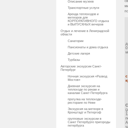
с
Описание музеев
м
Транспортные услуги
п
Аренда теплоходов и
метеоров для
КОРПОРАТИВНОГО отдыха
и ВЫПУСКНЫХ вечеров
Отдых и лечение в Лениградской
области
Санатории
д
Пансионаты и дома отдыха
0
м
Детские лагеря
Турбазы
Авторские экскурсии Санкт-
Петербург
с
Ночная экскурсия «Развод
Мостов»
к
Дневная экскурсия на
теплоходе по рекам и
каналам Санкт-Петербурга
прогулка на теплоходе-
ресторане по Неве
Экскурсия на метеоре в
(
Кронштадт и Петергоф
1
п
групповые экскурсии в
Санкт Петербурге пригороды
А
петербурга
ч