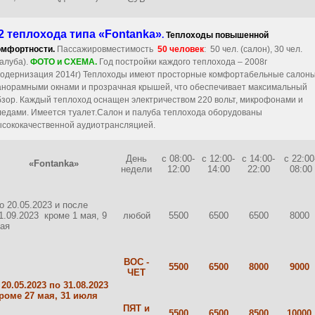
 2 теплохода типа «Fontanka»
.
Теплоходы повышенной
омфортности.
Пассажировместимость
50 человек
: 50 чел. (салон), 30 чел.
палуба).
ФОТО и СХЕМА.
Год постройки каждого теплохода – 2008г
модернизация 2014г) Теплоходы имеют просторные комфортабельные салоны
анорамными окнами и прозрачная крышей, что обеспечивает максимальный
бзор. Каждый теплоход оснащен электричеством 220 вольт, микрофонами и
ледами. Имеется туалет.Салон и палуба теплохода оборудованы
ысококачественной аудиотрансляцией.
День
с 08:00-
с 12:00-
с 14:00-
с 22:00
«Fontanka»
недели
12:00
14:00
22:00
08:00
о 20.05.2023 и после
1.09.2023 кроме 1 мая, 9
любой
5500
6500
6500
8000
ая
ВОС -
5500
6500
8000
9000
ЧЕТ
 20.05.2023 по 31.08.2023
роме 27 мая, 31 июля
ПЯТ и
5500
6500
8500
10000