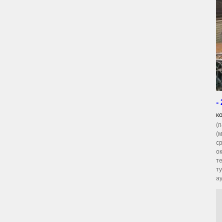
-
к
(
(
с
о
т
т
а