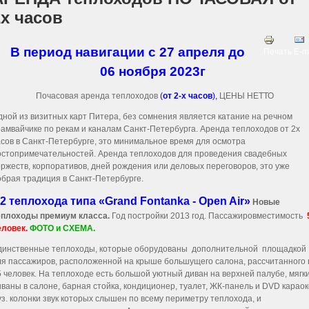
2х часов
В период навигации c 27 апреля до
Печать
E-m
06 ноября 2023г
Почасовая аренда теплоходов
(
от 2-х часов
),
ЦЕНЫ НЕТТО
дной из визитных карт Питера, без сомнения является катание на речном
рамвайчике по рекам и каналам Санкт-Петербурга. Аренда теплоходов от 2х
асов в Санкт-Петербурге, это минимальное время для осмотра
остопримечательностей. Аренда теплоходов для проведения свадебных
оржеств, корпоративов, дней рождения или деловых переговоров, это уже
обрая традиция в Санкт-Петербурге.
 2 теплохода типа «Grand Fontanka - Open Air»
Новые
еплоходы премиум класса.
Год постройки 2013 год. Пассажировместимость
еловек.
ФОТО и СХЕМА.
динственные теплоходы, которые оборудованы дополнительной площадкой
ля пассажиров, расположенной на крыше большущего салона, рассчитанного 
5 человек. На теплоходе есть большой уютный диван на верхней палубе, мягк
иваны в салоне, барная стойка, кондиционер, туалет, ЖК-панель и DVD караок
уз. колонки звук которых слышен по всему периметру теплохода, и