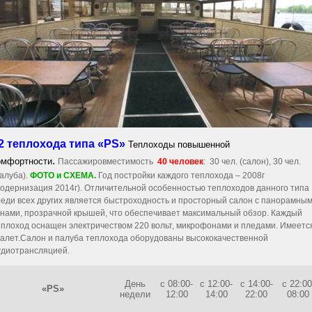
 2 теплохода типа «PS»
Теплоходы повышенной
.
омфортности
Пассажировместимость
40 человек
: 30 чел. (салон), 30 чел.
палуба).
ФОТО и СХЕМА.
Год постройки каждого теплохода – 2008г
модернизация 2014г). Отличительной особенностью теплоходов данного типа
реди всех других является быстроходность и просторный салон с панорамны
кнами, прозрачной крышей, что обеспечивает максимальный обзор. Каждый
еплоход оснащен электричеством 220 вольт, микрофонами и пледами. Имеетс
уалет.Салон и палуба теплохода оборудованы высококачественной
удиотрансляцией.
День
с 08:00-
с 12:00-
с 14:00-
с 22:00
«
PS
»
недели
12:00
14:00
22:00
08:00