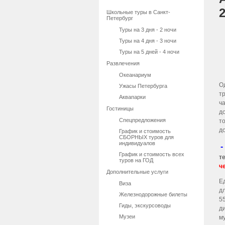
Школьные туры в Санкт-
Петербург
Туры на 3 дня - 2 ночи
Туры на 4 дня - 3 ночи
Туры на 5 дней - 4 ночи
Развлечения
Океанариум
О
Ужасы Петербурга
т
Аквапарки
ч
Гостиницы
д
Спецпредложения
т
д
График и стоимость
СБОРНЫХ туров для
индивидуалов
-
График и стоимость всех
т
туров на ГОД
ч
Дополнительные услуги
Е
Виза
д
Железнодорожные билеты
5
Гиды, экскурсоводы
д
Музеи
м