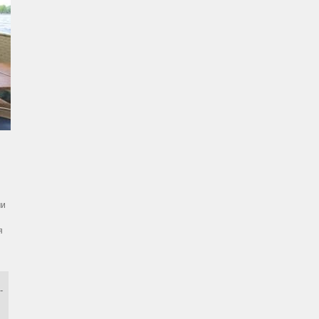
ми
я
-