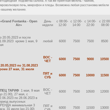
ветодиодная подсветка салона. А так же приятная мелочь - чайник,
икроволновую печь, микрофон и пледы. Возможна любая расстановка мебели
о вашему желанию.
«Grand Fontanka - Open
День
с 08:00-
с 12:00-
с 14:00-
с 22:00
Air»
недели
12:00
14:00
22:00
08:00
о 20.05.2023 и после
1.09.2023 кроме 1 мая, 9
любой
6000
7500
7500
8500
ая
ВОС -
6000
7500
9000
10500
ЧЕТ
 20.05.2023 по 31.08.2023
роме 27 мая, 31 июля
ПЯТ и
6000
7500
10000
11500
СУБ
ВОС -
СПЕЦ ТАРИФ
1 мая, 9 мая
6000
7500
10500
12000
ЧЕТ
до 21.00), 27 мая, с
2.06.2023 по 28.06.2023 в
ериод выпускных
РЕНДА минимальная 3
ПЯТ и
6000
7500
11500
13000
аса, 31 июля (до 21.00)
СУБ